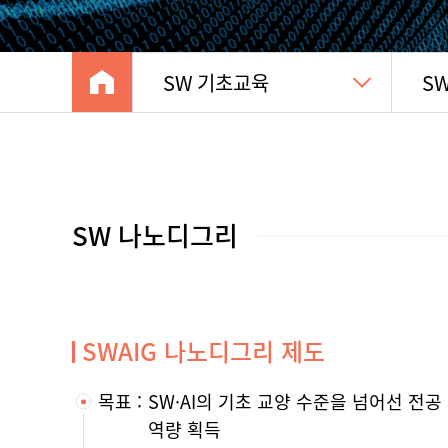
home
바
SW 기초교육
S
로
내
내
가
부
부
기
항
항
목
목
선
선
택
택
SW 나노디그리
SWAIG 나노디그리 제도
목표
SW·AI의 기초 교양 수준을 넘어선 전
역량 획득